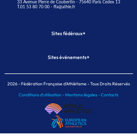
33 Avenue Pierre de Coubertin - 75640 Paris Cedex 13
T.01 53 80 70 00
- ffa@athle.fr
+
Sites fédéraux
SI-FFA
CALORG
+
Sites événements
Plateforme Formation
Meeting de Paris
Meeting de Paris indoor
MAIF Ekiden de Paris
2026
- Fédération Française d'Athlétisme - Tous Droits Réservés
Conditions d'utilisation -
Mentions légales -
Contacts