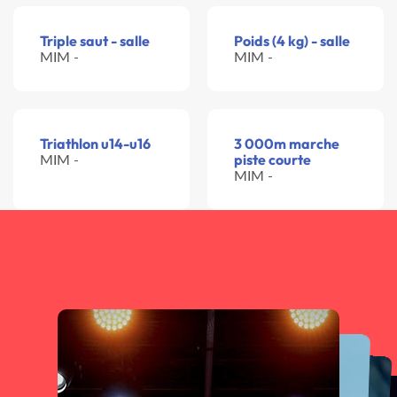
Triple saut - salle
Poids (4 kg) - salle
MIM -
MIM -
Triathlon u14-u16
3 000m marche
MIM -
piste courte
MIM -