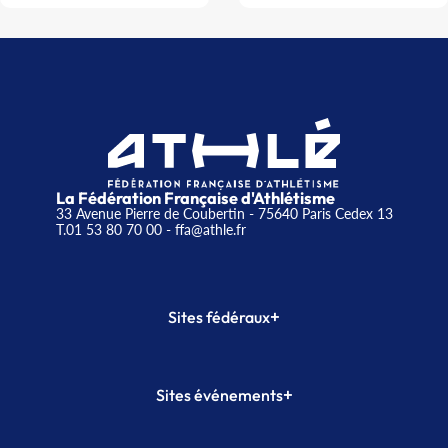
La Fédération Française d'Athlétisme
33 Avenue Pierre de Coubertin - 75640 Paris Cedex 13
T.01 53 80 70 00
- ffa@athle.fr
+
Sites fédéraux
SI-FFA
CALORG
+
Sites événements
Plateforme Formation
Meeting de Paris