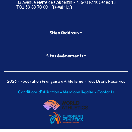
33 Avenue Pierre de Coubertin - 75640 Paris Cedex 13
T.01 53 80 70 00
- ffa@athle.fr
+
Sites fédéraux
SI-FFA
CALORG
+
Sites événements
Plateforme Formation
Meeting de Paris
Meeting de Paris indoor
MAIF Ekiden de Paris
2026
- Fédération Française d'Athlétisme - Tous Droits Réservés
Conditions d'utilisation -
Mentions légales -
Contacts