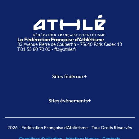
La Fédération Française d'Athlétisme
33 Avenue Pierre de Coubertin - 75640 Paris Cedex 13
T.01 53 80 70 00
- ffa@athle.fr
+
Sites fédéraux
SI-FFA
CALORG
+
Sites événements
Plateforme Formation
Meeting de Paris
Meeting de Paris indoor
MAIF Ekiden de Paris
2026
- Fédération Française d'Athlétisme - Tous Droits Réservés
Conditions d'utilisation -
Mentions légales -
Contacts