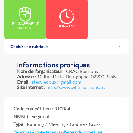
ENGAGEMENT
HORAIRES
EN LIGNE
Choisir une rubrique
Informations pratiques
Nom de l’organisateur
: CRAC Soissons
Adresse
: 12 Rue De La Bourgogne, 02200 Pasly
Email
:
stesyledoux@gmail.com
Site internet
:
http://www.ville-soissons.fr/
Code compétition
: 310084
Niveau
: Régional
Type
: Running / Meeting - Course - Cross
Personnes à contacter en cas d'erreur de contenu sur