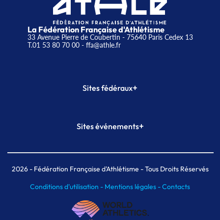
La Fédération Française d'Athlétisme
33 Avenue Pierre de Coubertin - 75640 Paris Cedex 13
T.01 53 80 70 00
- ffa@athle.fr
+
Sites fédéraux
SI-FFA
CALORG
+
Sites événements
Plateforme Formation
Meeting de Paris
Meeting de Paris indoor
MAIF Ekiden de Paris
2026
- Fédération Française d'Athlétisme - Tous Droits Réservés
Conditions d'utilisation -
Mentions légales -
Contacts