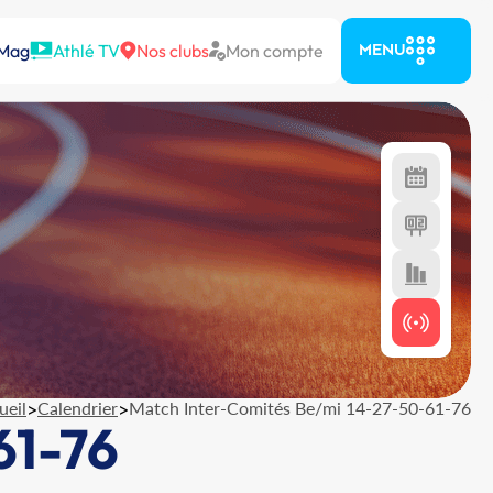
 Mag
Athlé TV
Nos clubs
Mon compte
MENU
ueil
>
Calendrier
>
Match Inter-Comités Be/mi 14-27-50-61-76
61-76