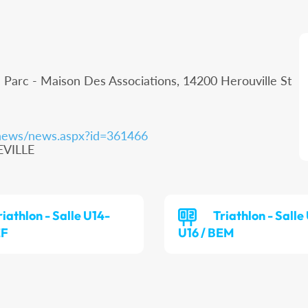
 Parc - Maison Des Associations, 14200 Herouville St
s.news/news.aspx?id=361466
EVILLE
riathlon - Salle U14-
Triathlon - Salle
EF
U16 / BEM