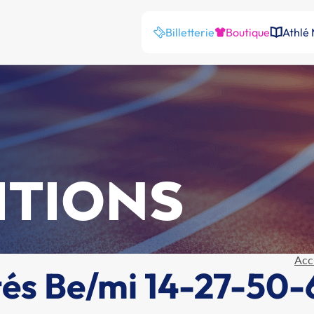
Billetterie
Boutique
Athlé
ITIONS
Acc
és Be/mi 14-27-50-