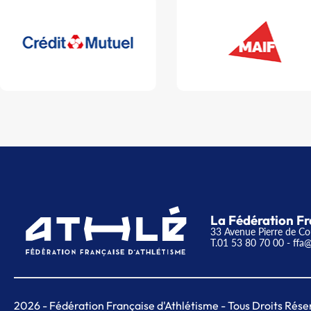
La Fédération Fr
33 Avenue Pierre de Co
T.01 53 80 70 00
- ffa@
2026
- Fédération Française d'Athlétisme - Tous Droits Rése