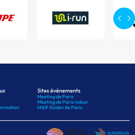
aux
Sites événements
Meeting de Paris
Meeting de Paris indoor
ormation
MAIF Ekiden de Paris