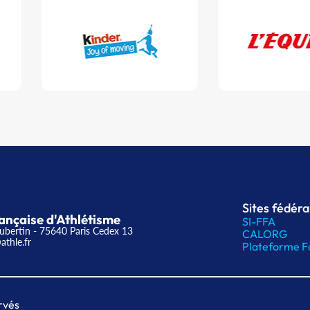
Sites fédér
ançaise d'Athlétisme
SI-FFA
ubertin - 75640 Paris Cedex 13
CALORG
athle.fr
Plateforme F
rvés