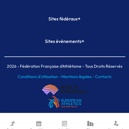
+
Sites fédéraux
SI-FFA
CALORG
+
Sites événements
Plateforme Formation
Meeting de Paris
Meeting de Paris indoor
MAIF Ekiden de Paris
2026
- Fédération Française d'Athlétisme - Tous Droits Réservés
Conditions d'utilisation -
Mentions légales -
Contacts