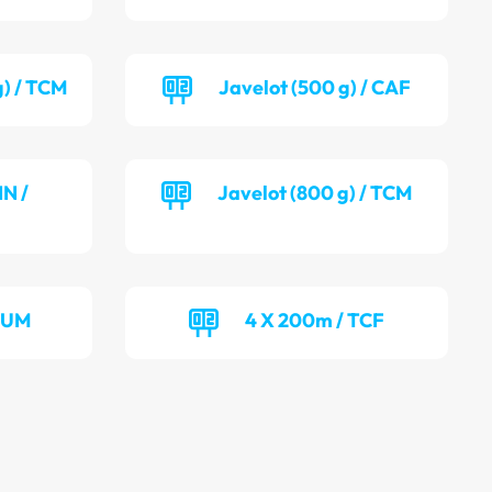
g) / TCM
Javelot (500 g) / CAF
NN /
Javelot (800 g) / TCM
 JUM
4 X 200m / TCF