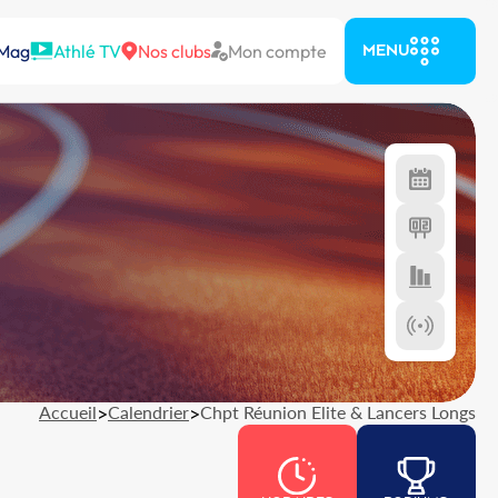
 Mag
Athlé TV
Nos clubs
Mon compte
MENU
Accueil
>
Calendrier
>
Chpt Réunion Elite & Lancers Longs