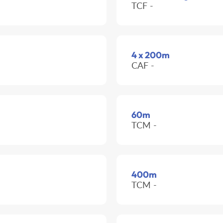
TCF -
4 x 200m
CAF -
60m
TCM -
400m
TCM -