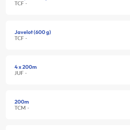
TCF -
Javelot (600 g)
TCF -
4 x 200m
JUF -
200m
TCM -