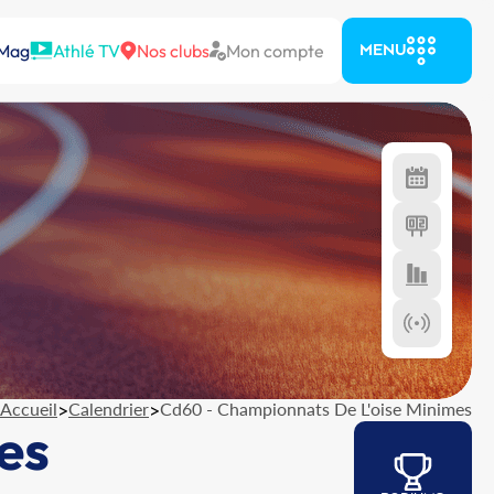
 Mag
Athlé TV
Nos clubs
Mon compte
MENU
Accueil
>
Calendrier
>
Cd60 - Championnats De L'oise Minimes
es