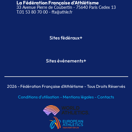
La Fédération Française d'Athlétisme
33 Avenue Pierre de Coubertin - 75640 Paris Cedex 13
T.01 53 80 70 00
- ffa@athle.fr
+
Sites fédéraux
SI-FFA
CALORG
+
Sites événements
Plateforme Formation
Meeting de Paris
Meeting de Paris indoor
MAIF Ekiden de Paris
2026
- Fédération Française d'Athlétisme - Tous Droits Réservés
Conditions d'utilisation -
Mentions légales -
Contacts