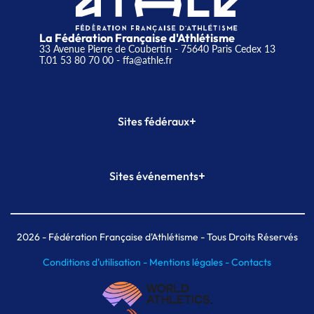
La Fédération Française d'Athlétisme
33 Avenue Pierre de Coubertin - 75640 Paris Cedex 13
T.01 53 80 70 00
- ffa@athle.fr
+
Sites fédéraux
SI-FFA
CALORG
+
Sites événements
Plateforme Formation
Meeting de Paris
Meeting de Paris indoor
MAIF Ekiden de Paris
2026
- Fédération Française d'Athlétisme - Tous Droits Réservés
Conditions d'utilisation -
Mentions légales -
Contacts