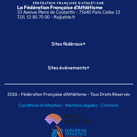
La Fédération Française d'Athlétisme
33 Avenue Pierre de Coubertin - 75640 Paris Cedex 13
T.01 53 80 70 00
- ffa@athle.fr
+
Sites fédéraux
SI-FFA
CALORG
+
Sites événements
Plateforme Formation
Meeting de Paris
Meeting de Paris indoor
MAIF Ekiden de Paris
2026
- Fédération Française d'Athlétisme - Tous Droits Réservés
Conditions d'utilisation -
Mentions légales -
Contacts