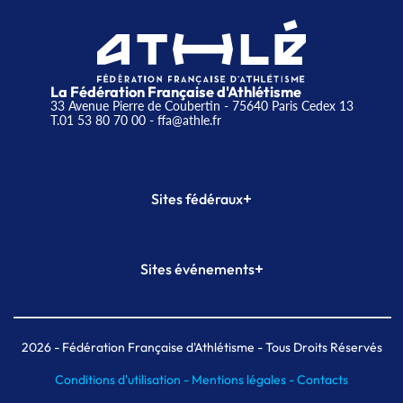
La Fédération Française d'Athlétisme
33 Avenue Pierre de Coubertin - 75640 Paris Cedex 13
T.01 53 80 70 00
- ffa@athle.fr
+
Sites fédéraux
SI-FFA
CALORG
+
Sites événements
Plateforme Formation
Meeting de Paris
Meeting de Paris indoor
MAIF Ekiden de Paris
2026
- Fédération Française d'Athlétisme - Tous Droits Réservés
Conditions d'utilisation -
Mentions légales -
Contacts