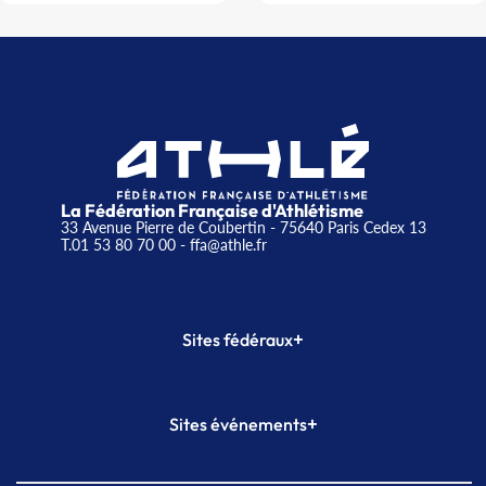
La Fédération Française d'Athlétisme
33 Avenue Pierre de Coubertin - 75640 Paris Cedex 13
T.01 53 80 70 00
- ffa@athle.fr
+
Sites fédéraux
SI-FFA
CALORG
+
Sites événements
Plateforme Formation
Meeting de Paris