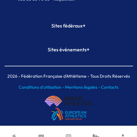
+
Sites fédéraux
SI-FFA
CALORG
+
Sites événements
Plateforme Formation
Meeting de Paris
Meeting de Paris indoor
MAIF Ekiden de Paris
2026
- Fédération Française d'Athlétisme - Tous Droits Réservés
Conditions d'utilisation -
Mentions légales -
Contacts