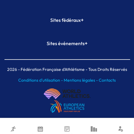
+
Sites fédéraux
SI-FFA
CALORG
+
Sites événements
Plateforme Formation
Meeting de Paris
Meeting de Paris indoor
MAIF Ekiden de Paris
2026
- Fédération Française d'Athlétisme - Tous Droits Réservés
Conditions d'utilisation -
Mentions légales -
Contacts