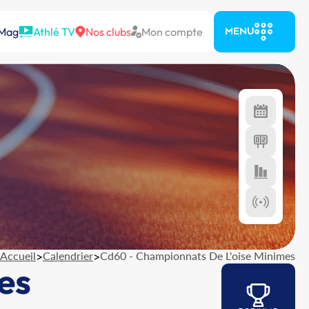
 Mag
Athlé TV
Nos clubs
Mon compte
MENU
Accueil
>
Calendrier
>
Cd60 - Championnats De L'oise Minimes
es