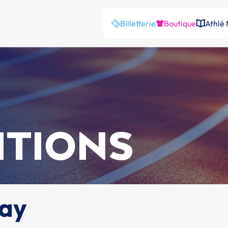
Billetterie
Boutique
Athlé
ITIONS
uay