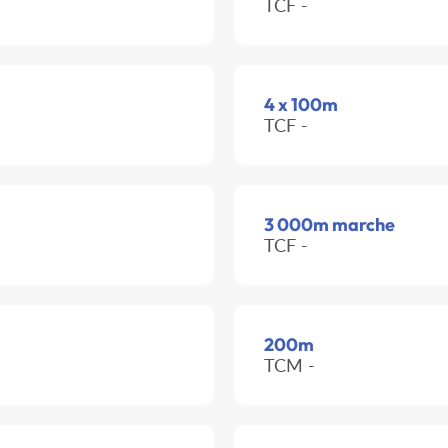
TCF -
4 x 100m
TCF -
3 000m marche
TCF -
200m
TCM -