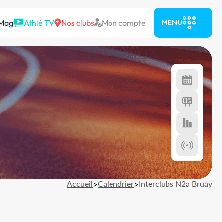
 Mag
Athlé TV
Nos clubs
Mon compte
MENU
Accueil
>
Calendrier
>
Interclubs N2a Bruay