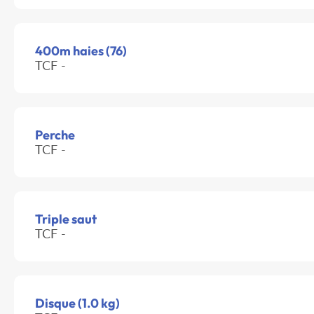
400m haies (76)
TCF -
Perche
TCF -
Triple saut
TCF -
Disque (1.0 kg)