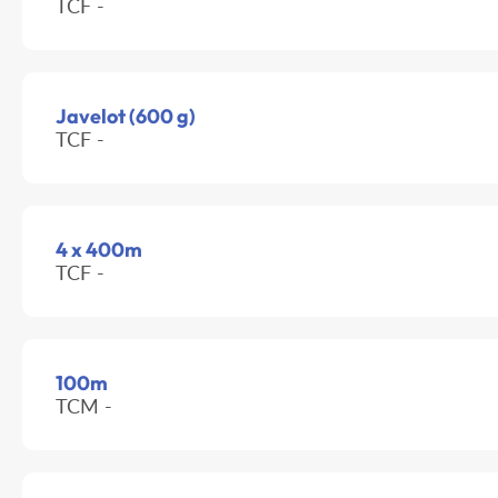
TCF -
Javelot (600 g)
TCF -
4 x 400m
TCF -
100m
TCM -