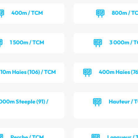
400m / TCM
800m / T
1 500m / TCM
3 000m / 
110m Haies (106) / TCM
400m Haies (76
000m Steeple (91) /
Hauteur / 
Perche / TCM
Longueur / 