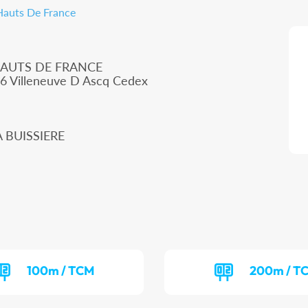
 Hauts De France
HAUTS DE FRANCE
66 Villeneuve D Ascq Cedex
A BUISSIERE
100m / TCM
200m / T