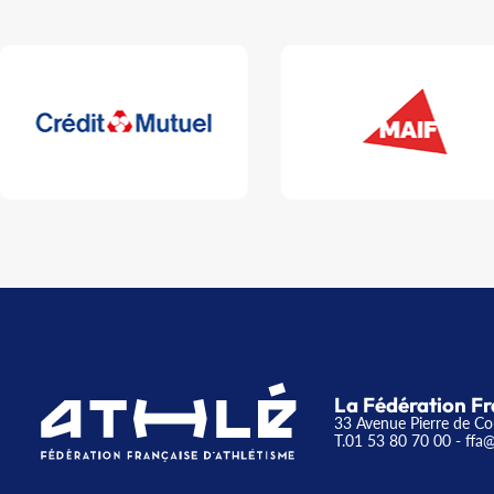
La Fédération Fr
33 Avenue Pierre de Co
T.01 53 80 70 00
- ffa@