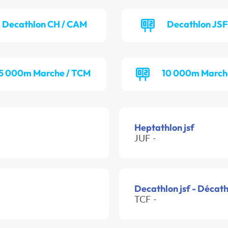
Decathlon CH / CAM
Decathlon JSF
5 000m Marche / TCM
10 000m March
Heptathlon jsf
JUF -
Decathlon jsf - Décat
TCF -