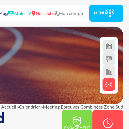
 Mag
Athlé TV
Nos clubs
Mon compte
MENU
Accueil
>
Calendrier
>
Meeting Epreuves Combinées Zone Sud
d
ENGAGEMENT