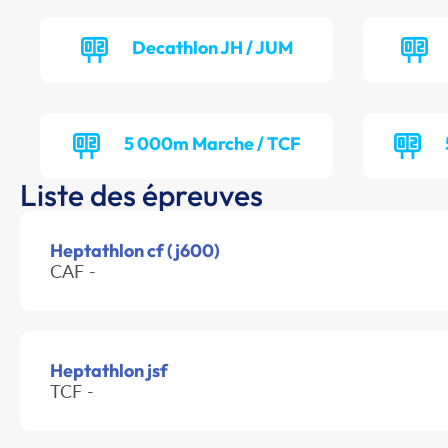
Decathlon JH / JUM
5 000m Marche / TCF
Liste des épreuves
Heptathlon cf (j600)
CAF -
Heptathlon jsf
TCF -