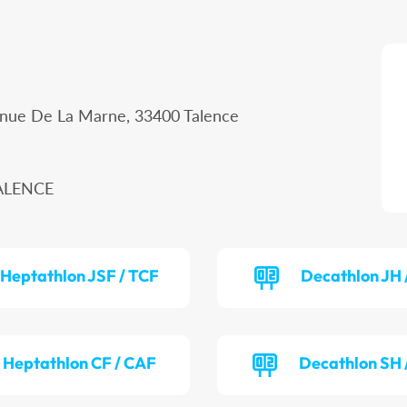
enue De La Marne, 33400 Talence
TALENCE
Heptathlon JSF / TCF
Decathlon JH 
Heptathlon CF / CAF
Decathlon SH 