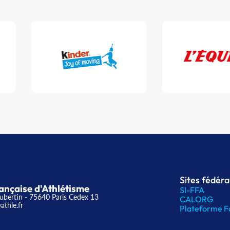
Sites fédér
ançaise d'Athlétisme
SI-FFA
ubertin - 75640 Paris Cedex 13
CALORG
athle.fr
Plateforme F