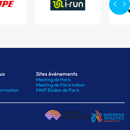
aux
Sites événements
Meeting de Paris
Meeting de Paris indoor
ormation
MAIF Ekiden de Paris