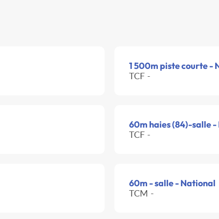
1 500m piste courte - 
TCF -
60m haies (84)-salle -
TCF -
60m - salle - National
TCM -