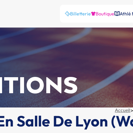
Billetterie
Boutique
Athlé
ITIONS
Accueil
n Salle De Lyon (Wa