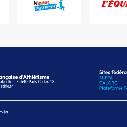
Sites fédér
ançaise d'Athlétisme
SI-FFA
ubertin - 75640 Paris Cedex 13
CALORG
athle.fr
Plateforme F
rvés