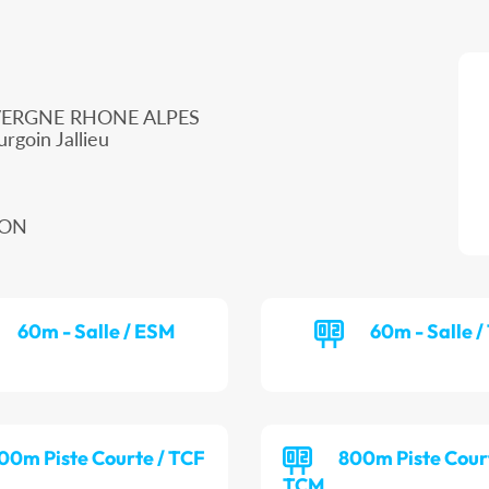
UVERGNE RHONE ALPES
rgoin Jallieu
YON
60m - Salle / ESM
60m - Salle 
00m Piste Courte / TCF
800m Piste Cour
TCM