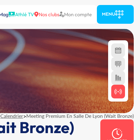
 Mag
Athlé TV
Nos clubs
Mon compte
MENU
>
Calendrier
>
Meeting Premium En Salle De Lyon (Wait Bronze)
it Bronze)