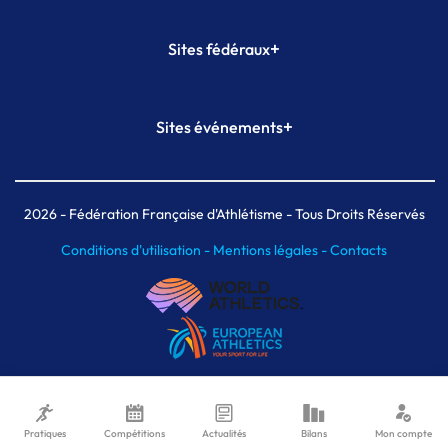
+
Sites fédéraux
SI-FFA
CALORG
+
Sites événements
Plateforme Formation
Meeting de Paris
Meeting de Paris indoor
MAIF Ekiden de Paris
2026
- Fédération Française d'Athlétisme - Tous Droits Réservés
Conditions d'utilisation -
Mentions légales -
Contacts
Pratiques
Compétitions
Actualités
Bilans
Mon compte