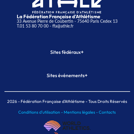
La Fédération Française d'Athlétisme
33 Avenue Pierre de Coubertin - 75640 Paris Cedex 13
T.01 53 80 70 00
- ffa@athle.fr
+
Sites fédéraux
SI-FFA
CALORG
+
Sites événements
Plateforme Formation
Meeting de Paris
Meeting de Paris indoor
MAIF Ekiden de Paris
2026
- Fédération Française d'Athlétisme - Tous Droits Réservés
Conditions d'utilisation -
Mentions légales -
Contacts