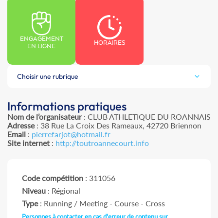
ENGAGEMENT
HORAIRES
EN LIGNE
Choisir une rubrique
Informations pratiques
Nom de l’organisateur
: CLUB ATHLETIQUE DU ROANNAIS
Adresse
: 38 Rue La Croix Des Rameaux, 42720 Briennon
Email
:
pierrefarjot@hotmail.fr
Site internet
:
http://toutroannecourt.info
Code compétition
: 311056
Niveau
: Régional
Type
: Running / Meeting - Course - Cross
Personnes à contacter en cas d'erreur de contenu sur