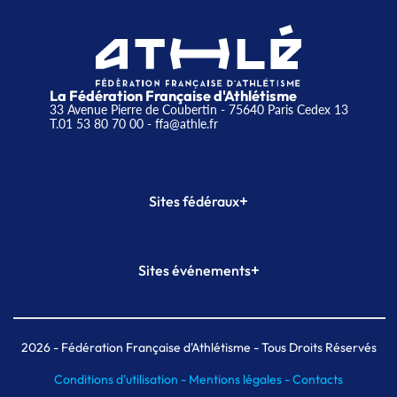
La Fédération Française d'Athlétisme
33 Avenue Pierre de Coubertin - 75640 Paris Cedex 13
T.01 53 80 70 00
- ffa@athle.fr
+
Sites fédéraux
SI-FFA
CALORG
+
Sites événements
Plateforme Formation
Meeting de Paris
Meeting de Paris indoor
MAIF Ekiden de Paris
2026
- Fédération Française d'Athlétisme - Tous Droits Réservés
Conditions d'utilisation -
Mentions légales -
Contacts