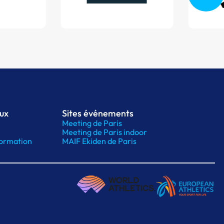
aux
Sites événements
Meeting de Paris
Meeting de Paris indoor
ormation
MAIF Ekiden de Paris