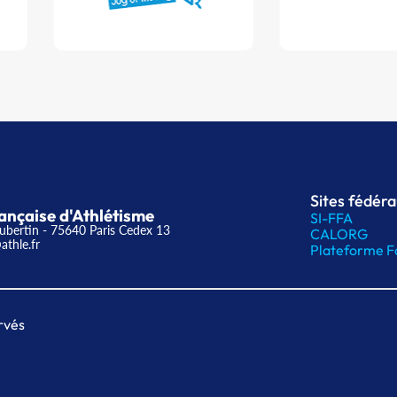
Sites fédér
ançaise d'Athlétisme
SI-FFA
ubertin - 75640 Paris Cedex 13
CALORG
athle.fr
Plateforme F
rvés