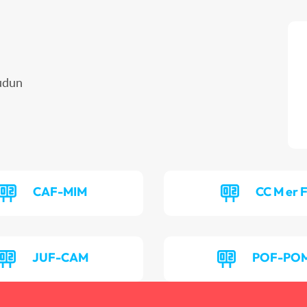
udun
CAF-MIM
CC M er 
JUF-CAM
POF-PO