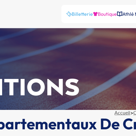
Billetterie
Boutique
Athlé
ITIONS
Accueil
>
C
artementaux De Cr