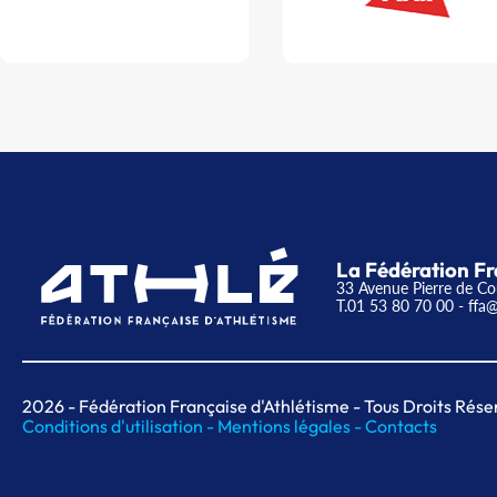
La Fédération Fr
33 Avenue Pierre de Co
T.01 53 80 70 00
- ffa@
2026
- Fédération Française d'Athlétisme - Tous Droits Rése
Conditions d'utilisation -
Mentions légales -
Contacts