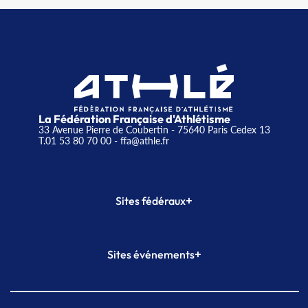
La Fédération Française d'Athlétisme
33 Avenue Pierre de Coubertin - 75640 Paris Cedex 13
T.01 53 80 70 00
- ffa@athle.fr
+
Sites fédéraux
SI-FFA
CALORG
+
Sites événements
Plateforme Formation
Meeting de Paris
Meeting de Paris indoor