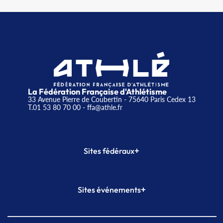
La Fédération Française d'Athlétisme
33 Avenue Pierre de Coubertin - 75640 Paris Cedex 13
T.01 53 80 70 00
- ffa@athle.fr
+
Sites fédéraux
SI-FFA
CALORG
+
Sites événements
Plateforme Formation
Meeting de Paris
Meeting de Paris indoor