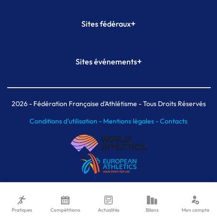
+
Sites fédéraux
SI-FFA
CALORG
+
Sites événements
Plateforme Formation
Meeting de Paris
Meeting de Paris indoor
MAIF Ekiden de Paris
2026
- Fédération Française d'Athlétisme - Tous Droits Réservés
Conditions d'utilisation -
Mentions légales -
Contacts
Pratiques
Compétitions
Actualités
Bilans
Mon compte