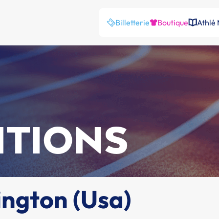
Billetterie
Boutique
Athlé
ITIONS
ington (Usa)