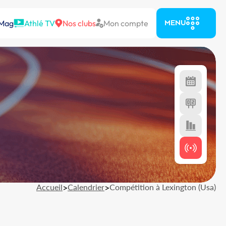
 Mag
Athlé TV
Nos clubs
Mon compte
MENU
Accueil
>
Calendrier
>
Compétition à Lexington (Usa)