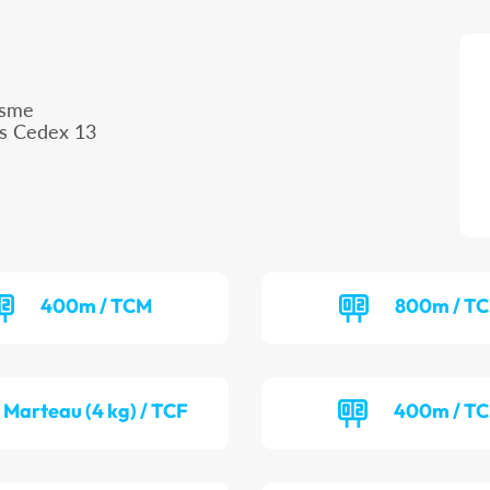
isme
is Cedex 13
400m / TCM
800m / T
Marteau (4 kg) / TCF
400m / T