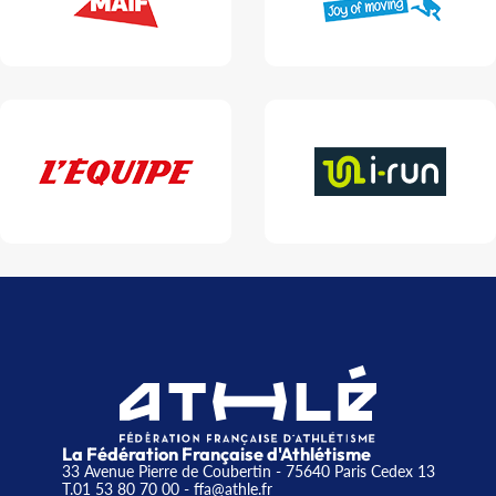
La Fédération Française d'Athlétisme
33 Avenue Pierre de Coubertin - 75640 Paris Cedex 13
T.01 53 80 70 00
- ffa@athle.fr