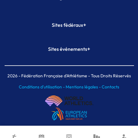
+
Sites fédéraux
SI-FFA
CALORG
+
Sites événements
Plateforme Formation
Meeting de Paris
Meeting de Paris indoor
MAIF Ekiden de Paris
2026
- Fédération Française d'Athlétisme - Tous Droits Réservés
Conditions d'utilisation -
Mentions légales -
Contacts