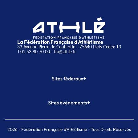
La Fédération Française d'Athlétisme
33 Avenue Pierre de Coubertin - 75640 Paris Cedex 13
T.01 53 80 70 00
- ffa@athle.fr
+
Sites fédéraux
SI-FFA
CALORG
+
Sites événements
Plateforme Formation
Meeting de Paris
Meeting de Paris indoor
MAIF Ekiden de Paris
2026
- Fédération Française d'Athlétisme - Tous Droits Réservés