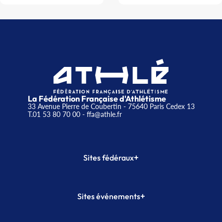
La Fédération Française d'Athlétisme
33 Avenue Pierre de Coubertin - 75640 Paris Cedex 13
T.01 53 80 70 00
- ffa@athle.fr
+
Sites fédéraux
SI-FFA
CALORG
+
Sites événements
Plateforme Formation
Meeting de Paris