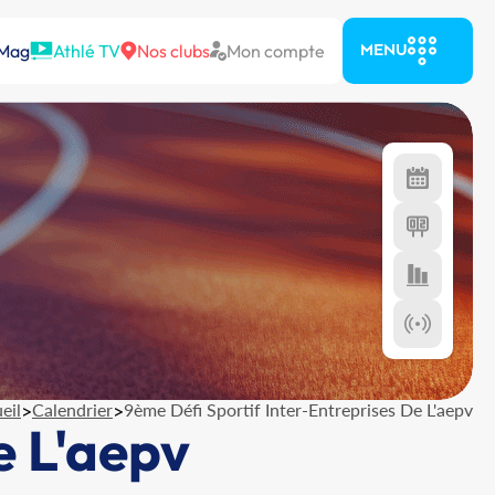
 Mag
Athlé TV
Nos clubs
Mon compte
MENU
eil
>
Calendrier
>
9ème Défi Sportif Inter-Entreprises De L'aepv
e L'aepv