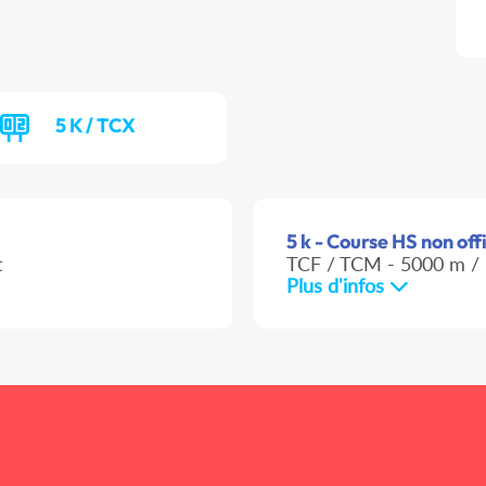
5 K / TCX
5 k - Course HS non offi
t
TCF / TCM - 5000 m / 
Plus d'infos