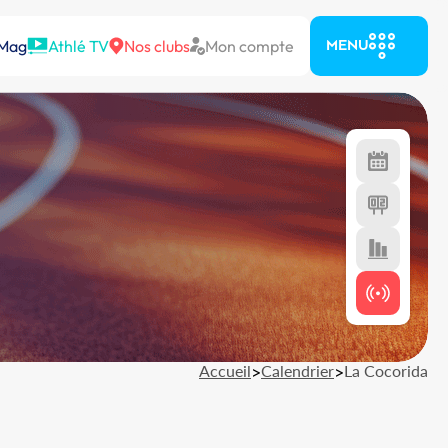
 Mag
Athlé TV
Nos clubs
Mon compte
MENU
Accueil
>
Calendrier
>
La Cocorida