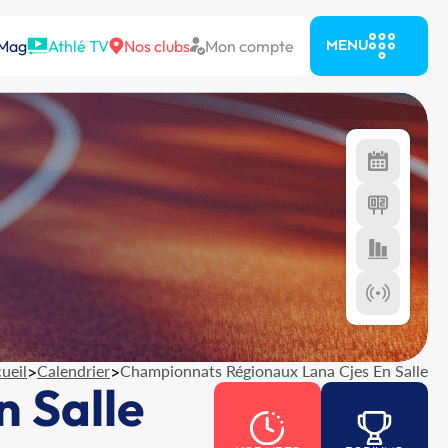
 Mag
Athlé TV
Nos clubs
Mon compte
MENU
ueil
>
Calendrier
>
Championnats Régionaux Lana Cjes En Salle
 Salle