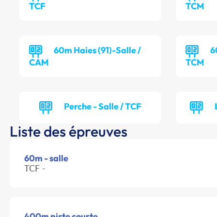
TCF
TCM
60m Haies (91)-Salle /
6
CAM
TCM
Perche - Salle / TCF
Liste des épreuves
60m - salle
TCF -
400m piste courte