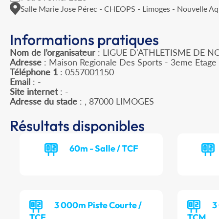
Salle Marie Jose Pérec - CHEOPS - Limoges - Nouvelle Aq
Informations pratiques
Nom de l’organisateur
: LIGUE D'ATHLETISME DE N
Adresse
: Maison Regionale Des Sports - 3eme Etage 
Téléphone 1
: 0557001150
Email
: -
Site internet
: -
Adresse du stade
: , 87000 LIMOGES
Résultats disponibles
60m - Salle / TCF
3 000m Piste Courte /
3
TCF
TCM