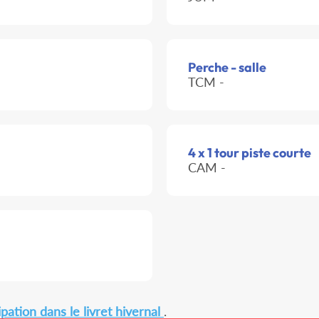
Perche - salle
TCM -
4 x 1 tour piste courte
CAM -
pation dans le livret hivernal
.