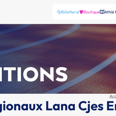
Billetterie
Boutique
Athlé
ITIONS
Acc
onaux Lana Cjes En