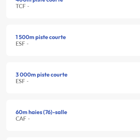
TCF -
1 500m piste courte
ESF -
3 000m piste courte
ESF -
60m haies (76)-salle
CAF -