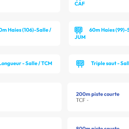
CAF
0m Haies (106)-Salle /
60m Haies (99)-S
JUM
Longueur - Salle / TCM
Triple saut - Sal
200m piste courte
TCF -
800m piste courte