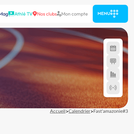
 Mag
Athlé TV
Nos clubs
Mon compte
MENU
Accueil
>
Calendrier
>
Fast'amazonie#3