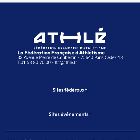
La Fédération Française d'Athlétisme
33 Avenue Pierre de Coubertin - 75640 Paris Cedex 13
T.01 53 80 70 00
- ffa@athle.fr
+
Sites fédéraux
SI-FFA
CALORG
+
Sites événements
Plateforme Formation
Meeting de Paris
Meeting de Paris indoor