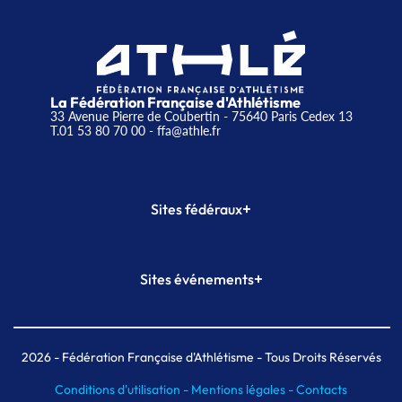
La Fédération Française d'Athlétisme
33 Avenue Pierre de Coubertin - 75640 Paris Cedex 13
T.01 53 80 70 00
- ffa@athle.fr
+
Sites fédéraux
SI-FFA
CALORG
+
Sites événements
Plateforme Formation
Meeting de Paris
Meeting de Paris indoor
MAIF Ekiden de Paris
2026
- Fédération Française d'Athlétisme - Tous Droits Réservés
Conditions d'utilisation -
Mentions légales -
Contacts