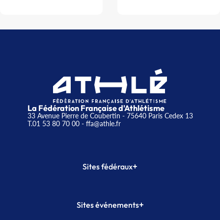
La Fédération Française d'Athlétisme
33 Avenue Pierre de Coubertin - 75640 Paris Cedex 13
T.01 53 80 70 00
- ffa@athle.fr
+
Sites fédéraux
SI-FFA
CALORG
+
Sites événements
Plateforme Formation