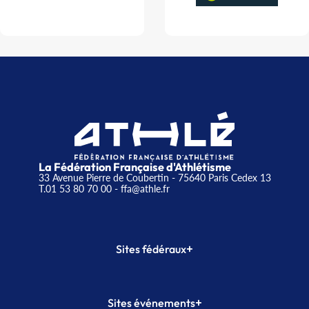
La Fédération Française d'Athlétisme
33 Avenue Pierre de Coubertin - 75640 Paris Cedex 13
T.01 53 80 70 00
- ffa@athle.fr
+
Sites fédéraux
SI-FFA
CALORG
+
Sites événements
Plateforme Formation