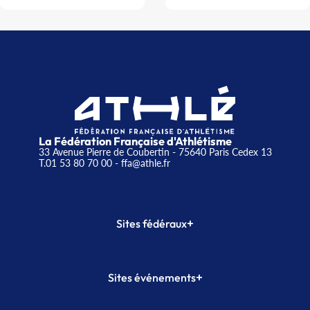
La Fédération Française d'Athlétisme
33 Avenue Pierre de Coubertin - 75640 Paris Cedex 13
T.01 53 80 70 00
- ffa@athle.fr
+
Sites fédéraux
SI-FFA
CALORG
+
Sites événements
Plateforme Formation
Meeting de Paris