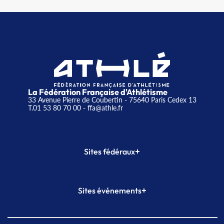
La Fédération Française d'Athlétisme
33 Avenue Pierre de Coubertin - 75640 Paris Cedex 13
T.01 53 80 70 00
- ffa@athle.fr
+
Sites fédéraux
SI-FFA
CALORG
+
Sites événements
Plateforme Formation
Meeting de Paris
Meeting de Paris indoor