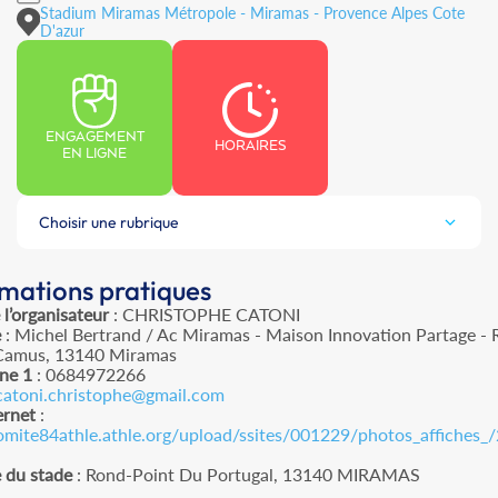
Stadium Miramas Métropole - Miramas - Provence Alpes Cote
D'azur
ENGAGEMENT
HORAIRES
EN LIGNE
Choisir une rubrique
rmations pratiques
l’organisateur
: CHRISTOPHE CATONI
e
: Michel Bertrand / Ac Miramas - Maison Innovation Partage - 
Camus, 13140 Miramas
ne 1
: 0684972266
catoni.christophe@gmail.com
ernet
:
comite84athle.athle.org/upload/ssites/001229/photos_affiches_
 du stade
: Rond-Point Du Portugal, 13140 MIRAMAS