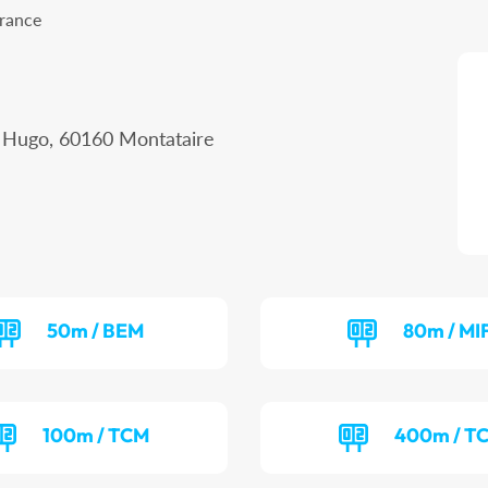
France
r Hugo, 60160 Montataire
50m / BEM
80m / MI
100m / TCM
400m / T