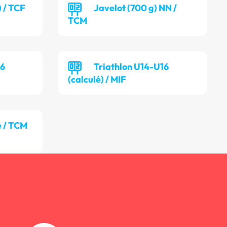
) / TCF
Javelot (700 g) NN /
TCM
16
Triathlon U14-U16
(calculé) / MIF
 / TCM