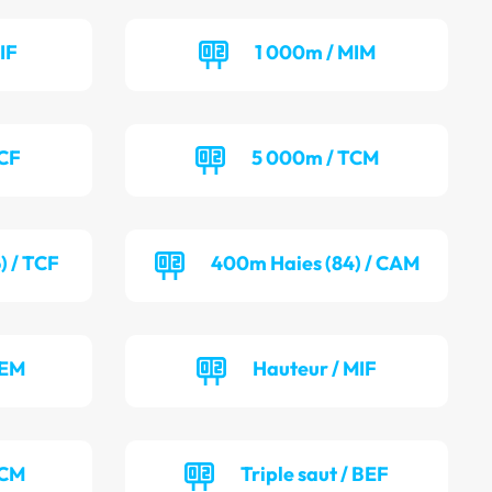
IF
1 000m / MIM
TCF
5 000m / TCM
) / TCF
400m Haies (84) / CAM
BEM
Hauteur / MIF
TCM
Triple saut / BEF