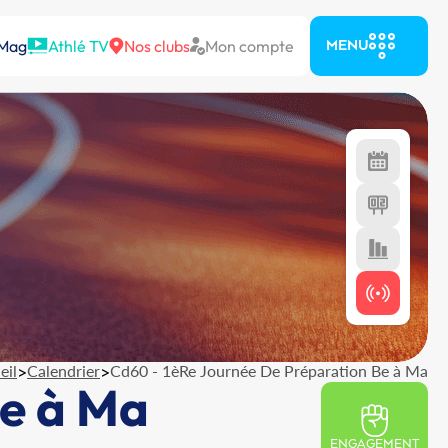
 Mag
Athlé TV
Nos clubs
Mon compte
MENU
eil
>
Calendrier
>
Cd60 - 1èRe Journée De Préparation Be à Ma
Be à Ma
ENGAGEMENT