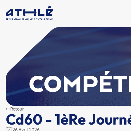
COMPÉT
Retour
Cd60 - 1èRe Journ
26 Avril 2026