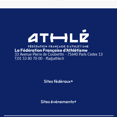
La Fédération Française d'Athlétisme
33 Avenue Pierre de Coubertin - 75640 Paris Cedex 13
T.01 53 80 70 00
- ffa@athle.fr
+
Sites fédéraux
SI-FFA
CALORG
+
Sites événements
Plateforme Formation
Meeting de Paris
Meeting de Paris indoor