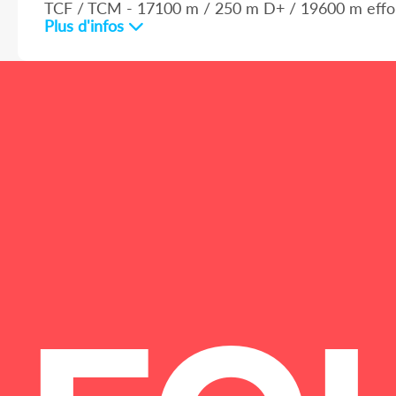
TCF / TCM - 17100 m / 250 m D+ / 19600 m effo
Plus d'infos