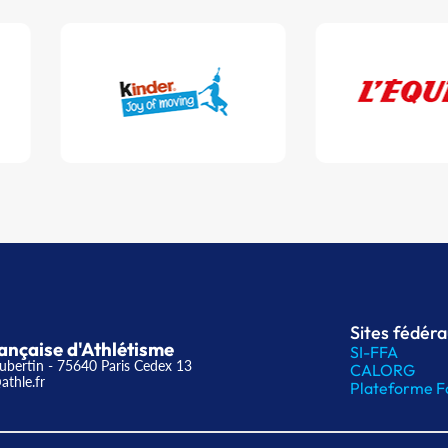
Sites fédér
ançaise d'Athlétisme
SI-FFA
ubertin - 75640 Paris Cedex 13
CALORG
athle.fr
Plateforme F