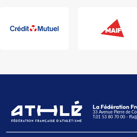
La Fédération Fr
33 Avenue Pierre de Co
T.01 53 80 70 00
- ffa@