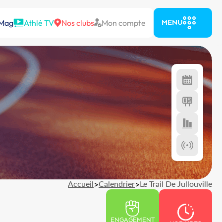
 Mag
Athlé TV
Nos clubs
Mon compte
MENU
Accueil
>
Calendrier
>
Le Trail De Jullouville
ENGAGEMENT