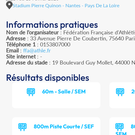
Stadium Pierre Quinon - Nantes - Pays De La Loire
Informations pratiques
Nom de l’organisateur
: Fédération Française d'Athlét
Adresse
: 33 Avenue Pierre De Coubertin, 75640 Par
Téléphone 1
: 0153807000
Email
:
ffa@athle.fr
Site internet
: -
Adresse du stade
: 19 Boulevard Guy Mollet, 44000
Résultats disponibles
60m - Salle / SEM
2
800m Piste Courte / SEF
8
SEM