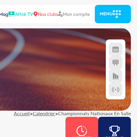
 Mag
Athlé TV
Nos clubs
Mon compte
MENU
Accueil
>
Calendrier
>
Championnats Nationaux En Salle