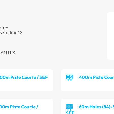
isme
is Cedex 13
 NANTES
00m Piste Courte / SEF
400m Piste Cour
00m Piste Courte /
60m Haies (84)-S
SEF