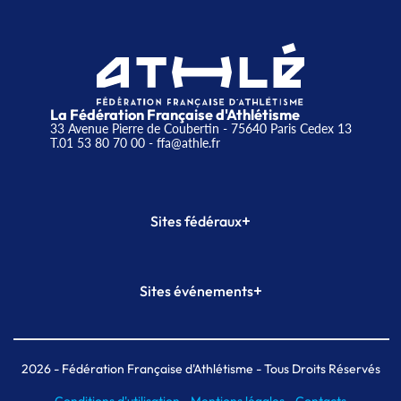
La Fédération Française d'Athlétisme
33 Avenue Pierre de Coubertin - 75640 Paris Cedex 13
T.01 53 80 70 00
- ffa@athle.fr
+
Sites fédéraux
SI-FFA
CALORG
+
Sites événements
Plateforme Formation
Meeting de Paris
Meeting de Paris indoor
MAIF Ekiden de Paris
2026
- Fédération Française d'Athlétisme - Tous Droits Réservés