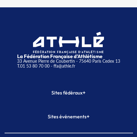
La Fédération Française d'Athlétisme
33 Avenue Pierre de Coubertin - 75640 Paris Cedex 13
T.01 53 80 70 00
- ffa@athle.fr
+
Sites fédéraux
SI-FFA
CALORG
+
Sites événements
Plateforme Formation
Meeting de Paris
Meeting de Paris indoor