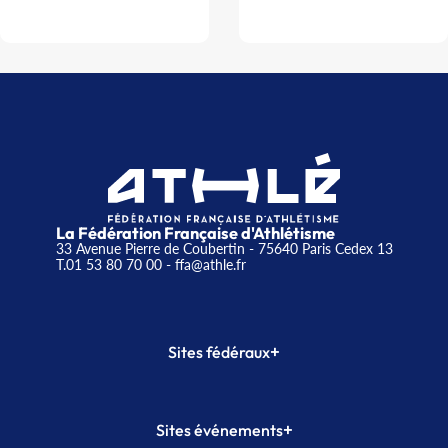
La Fédération Française d'Athlétisme
33 Avenue Pierre de Coubertin - 75640 Paris Cedex 13
T.01 53 80 70 00
- ffa@athle.fr
+
Sites fédéraux
SI-FFA
CALORG
+
Sites événements
Plateforme Formation