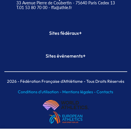
33 Avenue Pierre de Coubertin - 75640 Paris Cedex 13
T.01 53 80 70 00
- ffa@athle.fr
+
Sites fédéraux
SI-FFA
CALORG
+
Sites événements
Plateforme Formation
Meeting de Paris
Meeting de Paris indoor
MAIF Ekiden de Paris
2026
- Fédération Française d'Athlétisme - Tous Droits Réservés
Conditions d'utilisation -
Mentions légales -
Contacts